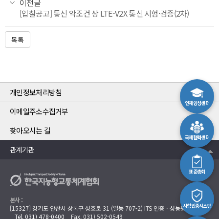
이전글
[입찰공고] 통신 악조건 상 LTE-V2X 통신 시험·검증(2차)
목록
개인정보처리방침
인재양성센터
이메일주소수집거부
찾아오시는 길
국제협력센터
관계기관
표준총회
본사 :
시험인증시스템
[15327] 경기도 안산시 상록구 성호로 31 (일동 707-2) ITS 인증ㆍ성능평가센터
Tel. 031) 478-0400
Fax. 031) 502-0549