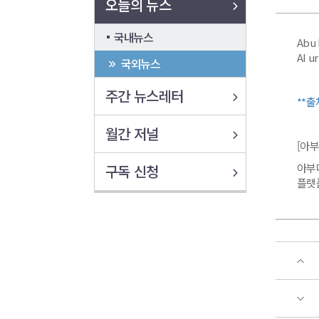
오늘의 뉴스
국내뉴스
Abu 
AI u
국외뉴스
주간 뉴스레터
**출
월간 저널
[아부
아부다
구독 신청
플랫