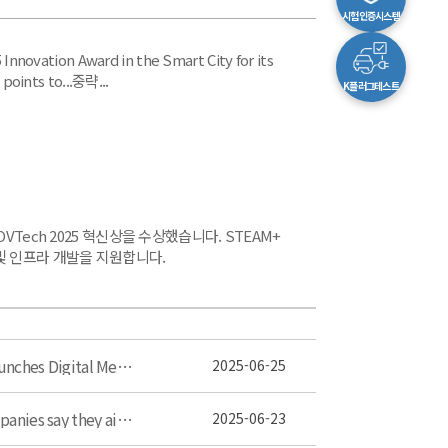
시험인증시스템
Innovation Award in the Smart City for its
points to...중략...
K플러그테스트
VTech 2025 혁신상을 수상했습니다. STEAM+
및 인프라 개발을 지원합니다.
Trump’s Transportation Secretary Sean P. Duffy Launches Digital Medical Certification to Cut Fraud and Boost Safety
2025-06-25
Worldline and Matawan team up for ticketing Companies say they aim to streamline public transit ticketing
2025-06-23