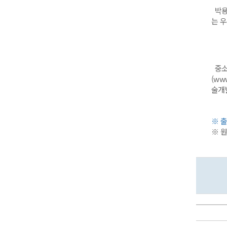
박용
는 
중소
(ww
술개
※ 
※ 