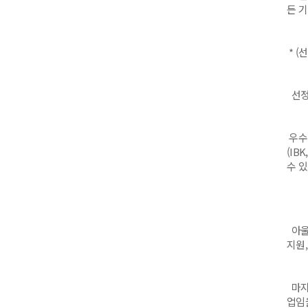
든 
* (
선정
우수
(I
수 있
아울러
지원,
마지
업임