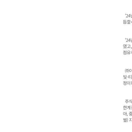
‘24
듭할
‘2
였고
점유
㈜이
빛-티
정이
주식
한계
아, 
벌) 