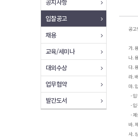
공지사항
입찰공고
공고번
채용
가. 
교육/세미나
나. 
대외수상
다. 
라. 
업무협약
마.
- 입
발간도서
- 입
- 제
바.
사. 