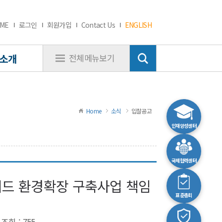
ME
로그인
회원가입
Contact Us
ENGLISH
소개
전체메뉴보기
Home
소식
입찰공고
인재양성센터
국제협력센터
넥티드 환경확장 구축사업 책임
표준총회
조회 : 755