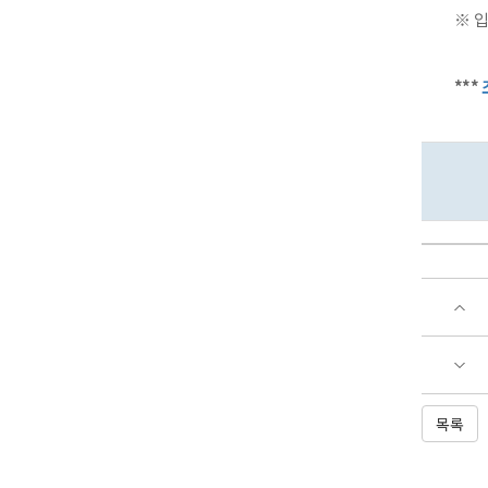
※ 입
***
목록