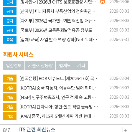
[행사안내] 2026년 C-ITS 상호호환성 시험행사(K-Plugtest) 개최
2026-08-06
공지
[산자부] 미래자동차 부품산업의 전환촉진 및 생태계 육성에 관한 규정
2026-08-03
공지
[과기부] 2026년 국가연구개발혁신법 매뉴얼 재배포(7월)
2026-08-03
공지
[국토부] 2026년 교통문화발전유공 정부포상 추천 후보자 공개검증
2026-08-03
공지
[집체/교육] 사업 발주 역량 강화(Part 1. 제안요청서 작성 요령-1회차) (2일, 13h)
2026-07-31
교육
회원사 서비스
입찰정보
기술·시장동향
법제도
기타
[한국은행] BOK 이슈노트 [제2026-17호] 국내 녹색채권 발행여건 점검 및 정책적 시사점
2026-08-04
기술
[KOTRA] 중국 자동차, 이동수단 넘어 취미,문화 소비로 진화
2026-08-03
기술
[NSP] 인구주택총조사, 인구 정체 속 고령화와 1인가구 확대
2026-08-03
기술
[KOTRA] 탄자니아, 항만-철도 직결 물류망 구축으로 동아프리카 물류 허브 경쟁력 강화
2026-08-03
기술
[KAIA] 중국, 제15차 5개년 계획 기반 현대 교통 인프라 구축과 디지털·녹색 전환 추진
2026-08-03
기술
ITS 관련
최신뉴스
8/7